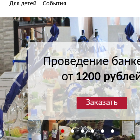
Для детей
События
Проведение банк
Проведение банк
от
от
1200 рубле
1200 рубле
Заказать
Заказать