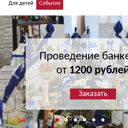
Для детей
События
Проведение банк
Проведение банк
от
от
1200 рубле
1200 рубле
Заказать
Заказать