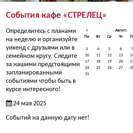
События кафе «СТРЕЛЕЦ»
Определитесь с планами
<
Август
Пн
Вт
Ср
Чт
П
на неделю и организуйте
уикенд с друзьями или в
3
4
5
6
7
семейном кругу. Следите
10
11
12
13
1
17
18
19
20
2
за нашими предстоящими
24
25
26
27
2
запланированными
31
событиями чтобы быть в
курсе интересного!
24 мая 2025
Событий на данную дату нет!