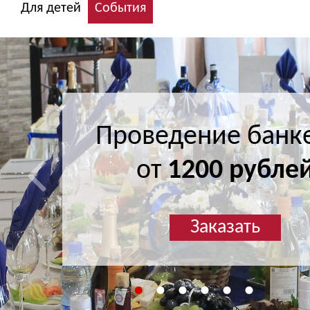
Для детей
События
Проведение банк
Проведение банк
от
от
1200 рубле
1200 рубле
Заказать
Заказать