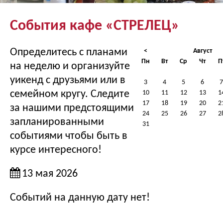
События кафе «СТРЕЛЕЦ»
Определитесь с планами
<
Август
Пн
Вт
Ср
Чт
П
на неделю и организуйте
уикенд с друзьями или в
3
4
5
6
7
семейном кругу. Следите
10
11
12
13
1
17
18
19
20
2
за нашими предстоящими
24
25
26
27
2
запланированными
31
событиями чтобы быть в
курсе интересного!
13 мая 2026
Событий на данную дату нет!