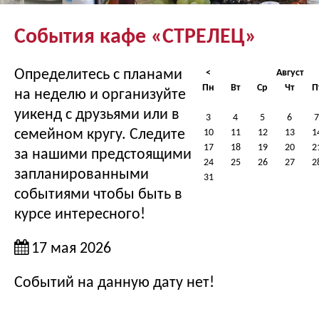
События кафе «СТРЕЛЕЦ»
Определитесь с планами
<
Август
Пн
Вт
Ср
Чт
П
на неделю и организуйте
уикенд с друзьями или в
3
4
5
6
7
семейном кругу. Следите
10
11
12
13
1
17
18
19
20
2
за нашими предстоящими
24
25
26
27
2
запланированными
31
событиями чтобы быть в
курсе интересного!
17 мая 2026
Событий на данную дату нет!