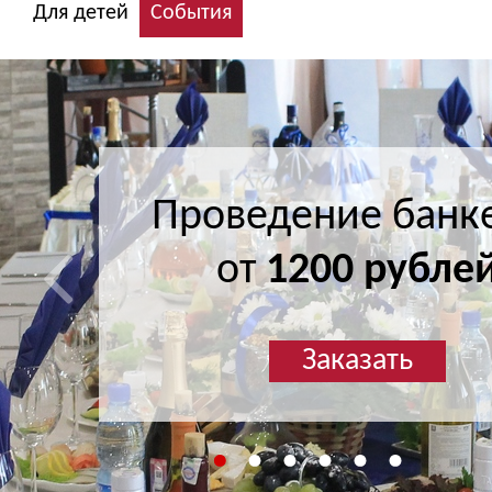
Для детей
События
Проведение банк
Проведение банк
от
от
1200 рубле
1200 рубле
Заказать
Заказать