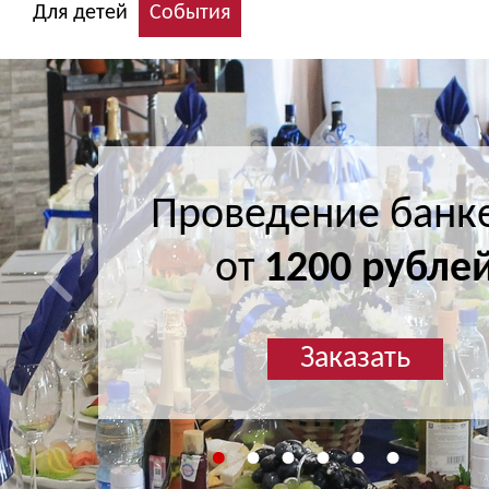
Для детей
События
Проведение банк
Проведение банк
от
от
1200 рубле
1200 рубле
Заказать
Заказать