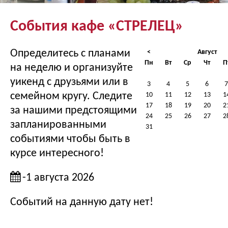
События кафе «СТРЕЛЕЦ»
Определитесь с планами
<
Август
Пн
Вт
Ср
Чт
П
на неделю и организуйте
уикенд с друзьями или в
3
4
5
6
7
семейном кругу. Следите
10
11
12
13
1
17
18
19
20
2
за нашими предстоящими
24
25
26
27
2
запланированными
31
событиями чтобы быть в
курсе интересного!
-1 августа 2026
Событий на данную дату нет!