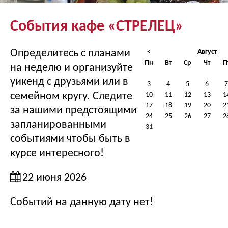
События кафе «СТРЕЛЕЦ»
Определитесь с планами
<
Август
Пн
Вт
Ср
Чт
П
на неделю и организуйте
уикенд с друзьями или в
3
4
5
6
7
семейном кругу. Следите
10
11
12
13
1
17
18
19
20
2
за нашими предстоящими
24
25
26
27
2
запланированными
31
событиями чтобы быть в
курсе интересного!
22 июня 2026
Событий на данную дату нет!