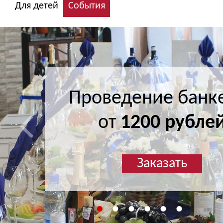
Для детей
События
Проведение банк
Проведение банк
от
от
1200 рубле
1200 рубле
Заказать
Заказать