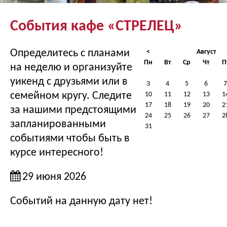
События кафе «СТРЕЛЕЦ»
Определитесь с планами
<
Август
Пн
Вт
Ср
Чт
П
на неделю и организуйте
уикенд с друзьями или в
3
4
5
6
7
семейном кругу. Следите
10
11
12
13
1
17
18
19
20
2
за нашими предстоящими
24
25
26
27
2
запланированными
31
событиями чтобы быть в
курсе интересного!
29 июня 2026
Событий на данную дату нет!