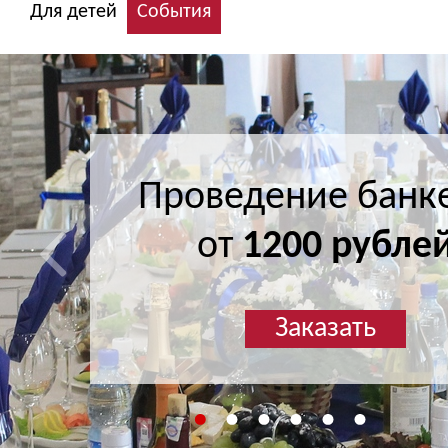
Для детей
События
Проведение банк
Проведение банк
от
от
1200 рубле
1200 рубле
Заказать
Заказать