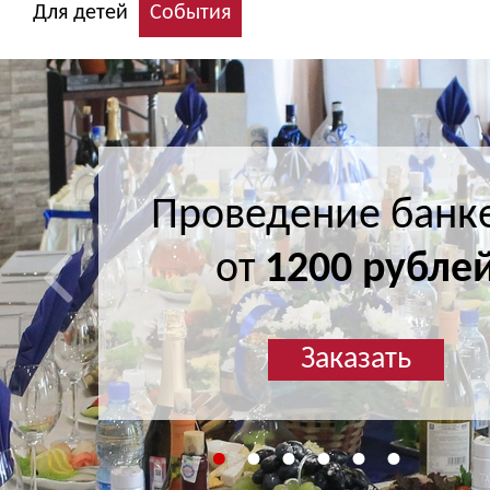
Для детей
События
Проведение банк
Проведение банк
от
от
1200 рубле
1200 рубле
Заказать
Заказать