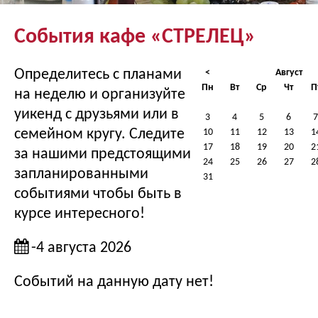
События кафе «СТРЕЛЕЦ»
Определитесь с планами
<
Август
Пн
Вт
Ср
Чт
П
на неделю и организуйте
уикенд с друзьями или в
3
4
5
6
7
семейном кругу. Следите
10
11
12
13
1
17
18
19
20
2
за нашими предстоящими
24
25
26
27
2
запланированными
31
событиями чтобы быть в
курсе интересного!
-4 августа 2026
Событий на данную дату нет!