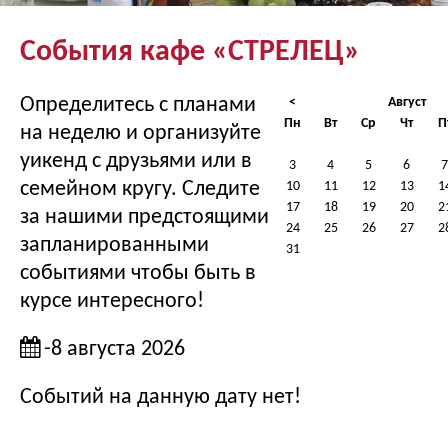
События кафе «СТРЕЛЕЦ»
Определитесь с планами
<
Август
Пн
Вт
Ср
Чт
П
на неделю и организуйте
уикенд с друзьями или в
3
4
5
6
7
семейном кругу. Следите
10
11
12
13
1
17
18
19
20
2
за нашими предстоящими
24
25
26
27
2
запланированными
31
событиями чтобы быть в
курсе интересного!
-8 августа 2026
Событий на данную дату нет!