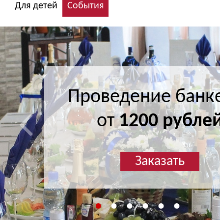
Для детей
События
Проведение банк
Проведение банк
от
от
1200 рубле
1200 рубле
Заказать
Заказать